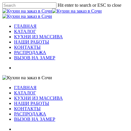
Skip
Hit enter to search or ESC to close
to
Close
main
Search
content
Menu
ГЛАВНАЯ
КАТАЛОГ
КУХНИ ИЗ МАССИВА
НАШИ РАБОТЫ
КОНТАКТЫ
РАСПРОДАЖА
ВЫЗОВ НА ЗАМЕР
vk
telegram
whatsapp
phone
email
ГЛАВНАЯ
КАТАЛОГ
КУХНИ ИЗ МАССИВА
НАШИ РАБОТЫ
КОНТАКТЫ
РАСПРОДАЖА
ВЫЗОВ НА ЗАМЕР