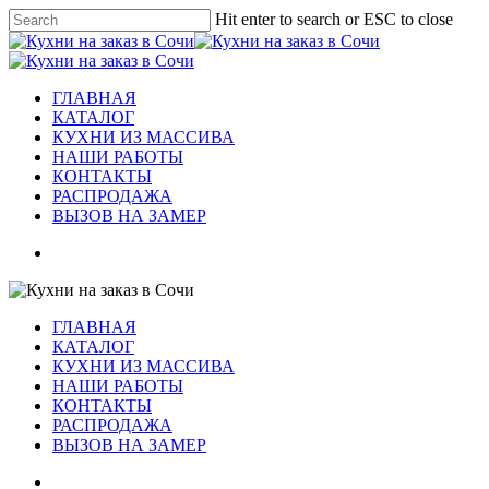
Skip
Hit enter to search or ESC to close
to
Close
main
Search
content
Menu
ГЛАВНАЯ
КАТАЛОГ
КУХНИ ИЗ МАССИВА
НАШИ РАБОТЫ
КОНТАКТЫ
РАСПРОДАЖА
ВЫЗОВ НА ЗАМЕР
vk
telegram
whatsapp
phone
email
ГЛАВНАЯ
КАТАЛОГ
КУХНИ ИЗ МАССИВА
НАШИ РАБОТЫ
КОНТАКТЫ
РАСПРОДАЖА
ВЫЗОВ НА ЗАМЕР