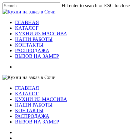
Skip
Hit enter to search or ESC to close
to
Close
main
Search
content
Menu
ГЛАВНАЯ
КАТАЛОГ
КУХНИ ИЗ МАССИВА
НАШИ РАБОТЫ
КОНТАКТЫ
РАСПРОДАЖА
ВЫЗОВ НА ЗАМЕР
vk
telegram
whatsapp
phone
email
ГЛАВНАЯ
КАТАЛОГ
КУХНИ ИЗ МАССИВА
НАШИ РАБОТЫ
КОНТАКТЫ
РАСПРОДАЖА
ВЫЗОВ НА ЗАМЕР